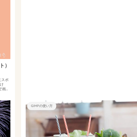
イト）
にスポ
け
で画像
GIMPの使い方