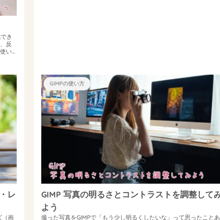
化でき
、反
使い
GIMPの使い方
ス・レ
GIMP 写真の明るさとコントラストを調整して
よう
ズ（画
撮った写真をGIMPで「もう少し明るくしたいな」って思ったことあ