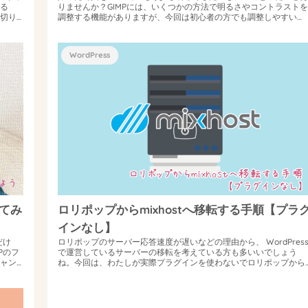
る
りませんか？GIMPには、いくつかの方法で明るさやコントラストを
切り
調整する機能がありますが、今回は初心者の方でも調整しやすい
「明るさ-コン...
WordPress
してみ
ロリポップからmixhostへ移転する手順【プラ
インなし】
だけ
ロリポップのサーバー応答速度が遅いなどの理由から、 WordPres
Pのフ
で運営しているサーバーの移転を考えている方も多いいでしょう
ャン
ね。今回は、わたしが実際プラグインを使わないでロリポップから
mixhos...