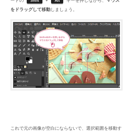
ードの
+
キーを押しながら、
マウス
Shift
Alt
をドラッグして移動
しましょう。
これで元の画像が空白にならないで、選択範囲を移動す