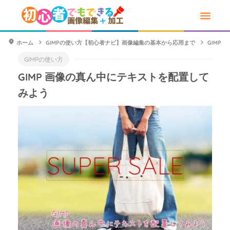
ホーム
GIMPの使い方【初心者ナビ】画像編集の基本から応用まで
GIMP
GIMPの使い方
GIMP 画像の真ん中にテキストを配置して
みよう