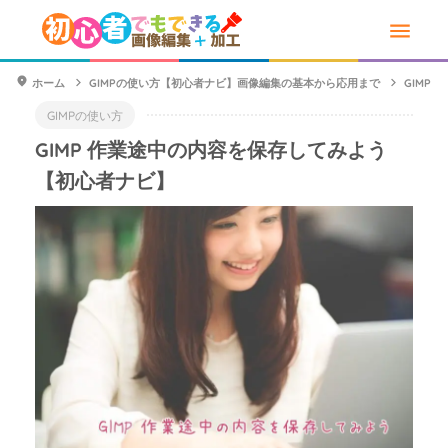
ホーム
GIMPの使い方【初心者ナビ】画像編集の基本から応用まで
GIMP
GIMPの使い方
GIMP 作業途中の内容を保存してみよう
【初心者ナビ】