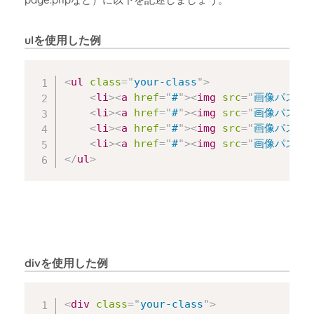
ulを使用した例
Copy
<
ul
class
=
"
your-class
"
>
<
li
>
<
a
href
=
"
#
"
>
<
img
src
=
"
画像パス
"
<
li
>
<
a
href
=
"
#
"
>
<
img
src
=
"
画像パス
"
<
li
>
<
a
href
=
"
#
"
>
<
img
src
=
"
画像パス
"
<
li
>
<
a
href
=
"
#
"
>
<
img
src
=
"
画像パス
"
</
ul
>
divを使用した例
Copy
<
div
class
=
"
your-class
"
>