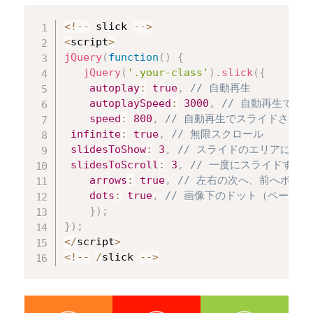
Copy
<
!
--
 slick 
--
>
<
script
>
jQuery
(
function
(
)
{
jQuery
(
'.your-class'
)
.
slick
(
{
autoplay
:
true
,
// 自動再生
autoplaySpeed
:
3000
,
// 自動再生で切
speed
:
800
,
// 自動再生でスライドさせる
infinite
:
true
,
// 無限スクロール
slidesToShow
:
3
,
// スライドのエリアに画
slidesToScroll
:
3
,
// 一度にスライドする
arrows
:
true
,
// 左右の次へ、前へボタ
dots
:
true
,
// 画像下のドット（ページ送
}
)
;
}
)
;
<
/
script
>
<
!
--
/
slick 
--
>