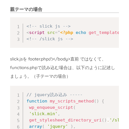
親テーマの場合
Copy
<!-- slick js -->
<
script
src
=
"
<?php
echo
get_template_di
<!-- /slick js -->
slick.jsを footer.phpの</body>直前 ではなくて、
functions.phpで読み込む場合は、以下のように記述し
ましょう。（子テーマの場合）
Copy
// jquery読み込み -----
function
my_scripts_method
(
)
{
wp_enqueue_script
(
'slick.min'
,
get_stylesheet_directory_uri
(
)
.
'/slick
array
(
'jquery'
)
,