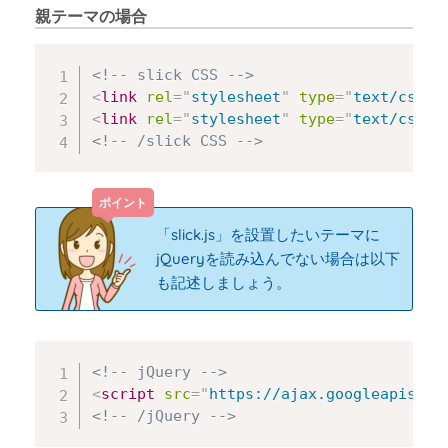
親テーマの場合
Copy
<!-- slick CSS -->
<
link
rel
=
"
stylesheet
"
type
=
"
text/css
"
<
link
rel
=
"
stylesheet
"
type
=
"
text/css
"
<!-- /slick CSS -->
「slick.js」を設置したいテーマに
jQueryを読み込んでない場合は以下
も記述しましょう。
Copy
<!-- jQuery -->
<
script
src
=
"
https://ajax.googleapis.co
<!-- /jQuery -->