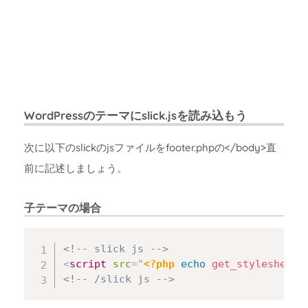
WordPressのテーマにslick.jsを読み込もう
次に以下のslickのjsファイルをfooter.phpの</body>直
前に記述しましょう。
子テーマの場合
Copy
<!-- slick js -->
<
script
src
=
"
<?php
echo
get_stylesheet_
<!-- /slick js -->