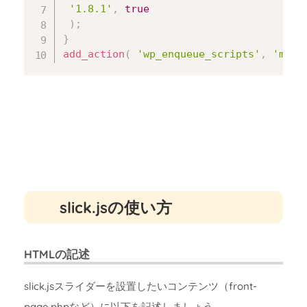
'1.8.1'
,
true
)
;
}
add_action
(
'wp_enqueue_scripts'
,
'my_s
slick.jsの使い方
HTMLの記述
slick.jsスライダーを設置したいコンテンツ（front-
page.phpなど）に以下を記述しましょう。