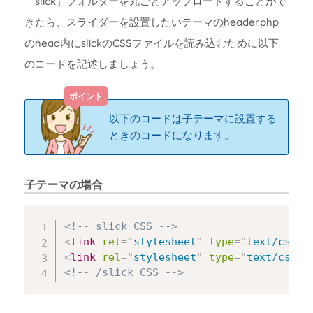
「slick」フォルダーを丸ごとアップロードすることがで
きたら、スライダーを設置したいテーマのheader.php
のhead内にslickのCSSファイルを読み込むために以下
のコードを記述しましょう。
以下のコードは子テーマに設置する
ときのコードになります。
子テーマの場合
Copy
<!-- slick CSS -->
<
link
rel
=
"
stylesheet
"
type
=
"
text/css
"
<
link
rel
=
"
stylesheet
"
type
=
"
text/css
"
<!-- /slick CSS -->