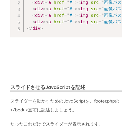
<
div
>
<
a
href
=
"
#
"
>
<
img
src
=
"
画像パス
"
a
<
div
>
<
a
href
=
"
#
"
>
<
img
src
=
"
画像パス
"
a
<
div
>
<
a
href
=
"
#
"
>
<
img
src
=
"
画像パス
"
a
<
div
>
<
a
href
=
"
#
"
>
<
img
src
=
"
画像パス
"
a
</
div
>
スライドさせるJavaScriptを記述
スライダーを動かすためのJavaScriptを、footer.phpの
</body>直前に記述しましょう。
たったこれだけでスライダーが表示されます。