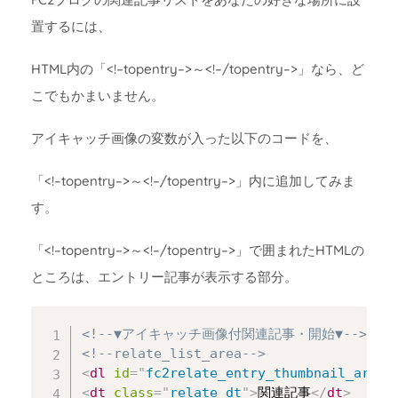
置するには、
HTML内の「<!–topentry–>～<!–/topentry–>」なら、ど
こでもかまいません。
アイキャッチ画像の変数が入った以下のコードを、
「<!–topentry–>～<!–/topentry–>」内に追加してみま
す。
「<!–topentry–>～<!–/topentry–>」で囲まれたHTMLの
ところは、エントリー記事が表示する部分。
Copy
<!--▼アイキャッチ画像付関連記事・開始▼-->
<!--relate_list_area-->
<
dl
id
=
"
fc2relate_entry_thumbnail_area
"
<
dt
class
=
"
relate_dt
"
>
関連記事
</
dt
>