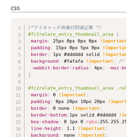
CSS
Copy
/*アイキャッチ画像付関連記事 */
#fc2relate_entry_thumbnail_area
{
margin
:
 25px 0px 0px 0px 
!important
;
padding
:
 15px 0px 5px 0px 
!important
;
border
:
 1px #dddddd solid 
!important
;
background
:
 #fafafa 
!important
;
/* リ
-webkit-border-radius
:
 4px
;
-moz-borde
}
#fc2relate_entry_thumbnail_area .relate
margin
:
 0 
!important
;
padding
:
 0px 20px 10px 20px 
!important
border
:
 0 none 
!important
;
border-bottom
:
1px solid #dddddd 
!impor
box-shadow
:
 0 1px 0 
rgba
(
255
,
255
,
255
,
1
line-height
:
 1.1 
!important
;
background
:
 none 
!important
;