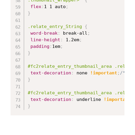
flex
:
1 1 auto
;
}
.relate_entry_String
{
word-break
:
 break-all
;
line-height
:
 1.2em
;
padding
:
1em
;
}
#fc2relate_entry_thumbnail_area .relate
text-decoration
:
 none 
!important
;
/* テ
}
#fc2relate_entry_thumbnail_area .relate
text-decoration
:
 underline 
!important
;
}