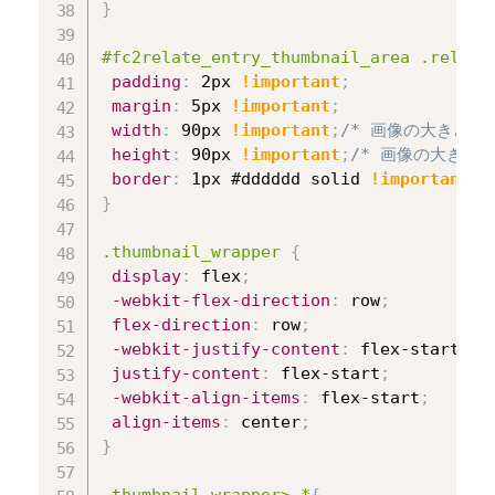
}
#fc2relate_entry_thumbnail_area .relate
padding
:
 2px 
!important
;
margin
:
 5px 
!important
;
width
:
 90px 
!important
;
/* 画像の大きさ *
height
:
 90px 
!important
;
/* 画像の大きさ 
border
:
 1px #dddddd solid 
!important
;
/
}
.thumbnail_wrapper
{
display
:
 flex
;
-webkit-flex-direction
:
 row
;
flex-direction
:
 row
;
-webkit-justify-content
:
 flex-start
;
justify-content
:
 flex-start
;
-webkit-align-items
:
 flex-start
;
align-items
:
 center
;
}
.thumbnail_wrapper> *
{