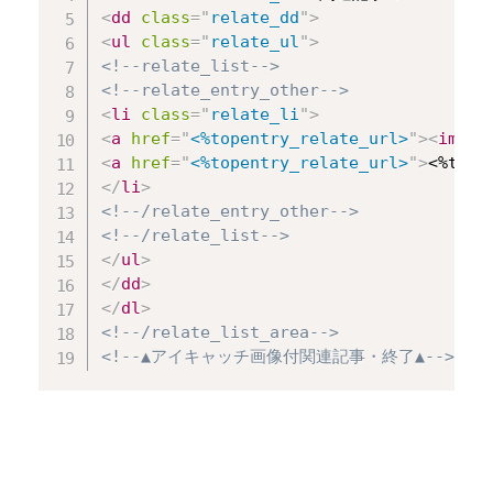
<
dd
class
=
"
relate_dd
"
>
<
ul
class
=
"
relate_ul
"
>
<!--relate_list-->
<!--relate_entry_other-->
<
li
class
=
"
relate_li
"
>
<
a
href
=
"
<%topentry_relate_url>
"
>
<
img
d
<
a
href
=
"
<%topentry_relate_url>
"
>
<%tope
</
li
>
<!--/relate_entry_other-->
<!--/relate_list-->
</
ul
>
</
dd
>
</
dl
>
<!--/relate_list_area-->
<!--▲アイキャッチ画像付関連記事・終了▲-->