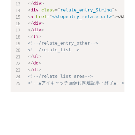
</
div
>
<
div
class
=
"
relate_entry_String
"
>
<
a
href
=
"
<%topentry_relate_url>
"
>
<%tope
</
div
>
</
div
>
</
li
>
<!--/relate_entry_other-->
<!--/relate_list-->
</
ul
>
</
dd
>
</
dl
>
<!--/relate_list_area-->
<!--▲アイキャッチ画像付関連記事・終了▲-->