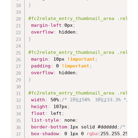
}
#fc2relate_entry_thumbnail_area .relate
margin-left
:
0px
;
overflow
:
 hidden
;
}
#fc2relate_entry_thumbnail_area .relate
margin
:
 10px 
!important
;
padding
:
 0 
!important
;
overflow
:
 hidden
;
}
#fc2relate_entry_thumbnail_area .relate
width
:
 50%
;
/* 2列は50%　3列は33.3% */
height
:
 107px
;
float
:
 left
;
list-style
:
 none
;
border-bottom
:
1px solid #dddddd
;
/* 下線
box-shadow
:
 0 1px 0 
rgba
(
255
,
255
,
255
,
1