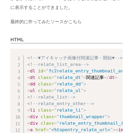
に表示することができました。
最終的に作ってみたソースがこちら
HTML
Copy
<!--▼アイキャッチ画像付関連記事・開始▼-->
<!--relate_list_area-->
<
dl
id
=
"
fc2relate_entry_thumbnail_area
"
<
dt
class
=
"
relate_dt
"
>
関連記事
</
dt
>
<
dd
class
=
"
relate_dd
"
>
<
ul
class
=
"
relate_ul
"
>
<!--relate_list-->
<!--relate_entry_other-->
<
li
class
=
"
relate_li
"
>
<
div
class
=
"
thumbnail_wrapper
"
>
<
div
class
=
"
relate_entry_thumbnail_imag
<
a
href
=
"
<%topentry_relate_url>
"
>
<
img
d