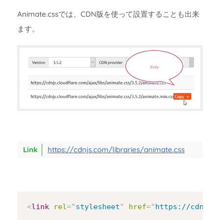
Animate.cssでは、CDN版を使って設置することも出来
ます。
https://cdnjs.com/libraries/animate.css
Copy
<
link
rel
=
"
stylesheet
"
href
=
"
https://cdnjs.