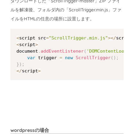
ダウンロードした「ScrollTrigger-master」ZIP ファイ
ルを解凍後、フォルダ内の「ScrollTrigger.min.js」ファ
イルをHTMLの任意の場所に設置します。
Copy
<
script src
=
"ScrollTrigger.min.js"
>
<
/
script
<
script
>
document
.
addEventListener
(
'DOMContentLoaded
var
 trigger 
=
new
ScrollTrigger
(
)
;
}
)
;
<
/
script
>
wordpressの場合