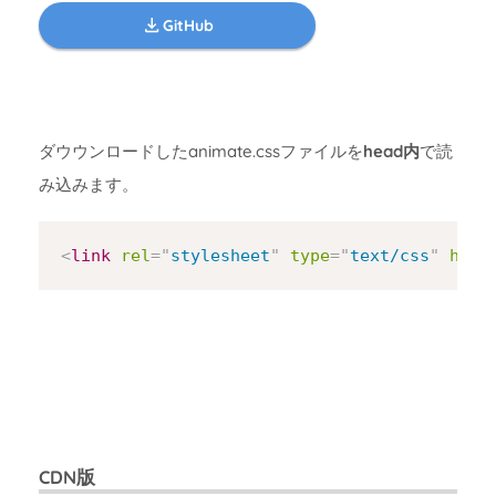
GitHub
ダウウンロードしたanimate.cssファイルを
head内
で読
み込みます。
Copy
<
link
rel
=
"
stylesheet
"
type
=
"
text/css
"
href
CDN版