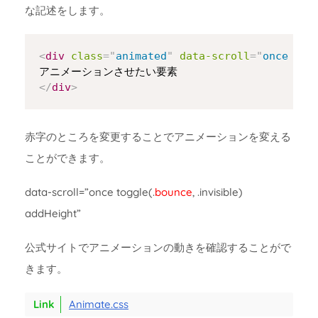
な記述をします。
Copy
<
div
class
=
"
animated
"
data-scroll
=
"
once tog
</
div
>
赤字のところを変更することでアニメーションを変える
ことができます。
data-scroll=”once toggle(.
bounce
, .invisible)
addHeight”
公式サイトでアニメーションの動きを確認することがで
きます。
Animate.css