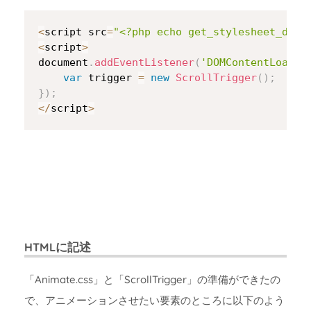
Copy
<
script src
=
"<?php echo get_stylesheet_dire
<
script
>
document
.
addEventListener
(
'DOMContentLoaded
var
 trigger 
=
new
ScrollTrigger
(
)
;
}
)
;
<
/
script
>
HTMLに記述
「Animate.css」と「ScrollTrigger」の準備ができたの
で、アニメーションさせたい要素のところに以下のよう