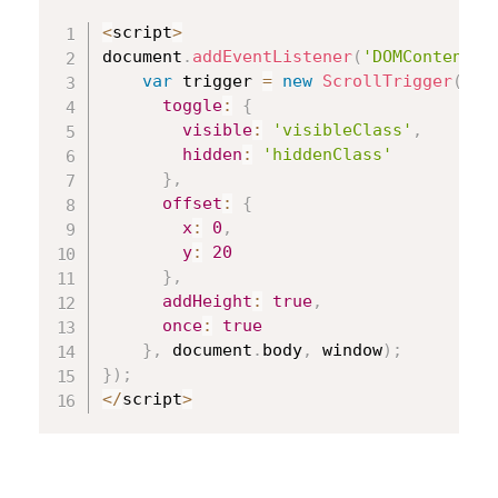
Copy
<
script
>
document
.
addEventListener
(
'DOMContentLo
var
 trigger 
=
new
ScrollTrigger
(
{
toggle
:
{
visible
:
'visibleClass'
,
hidden
:
'hiddenClass'
}
,
offset
:
{
x
:
0
,
y
:
20
}
,
addHeight
:
true
,
once
:
true
}
,
 document
.
body
,
 window
)
;
}
)
;
<
/
script
>