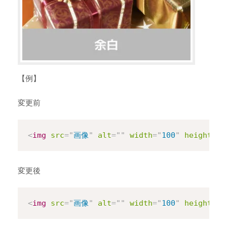
【例】
変更前
Copy
<
img
src
=
"
画像
"
alt
=
"
"
width
=
"
100
"
height
=
"
1
変更後
Copy
<
img
src
=
"
画像
"
alt
=
"
"
width
=
"
100
"
height
=
"
1